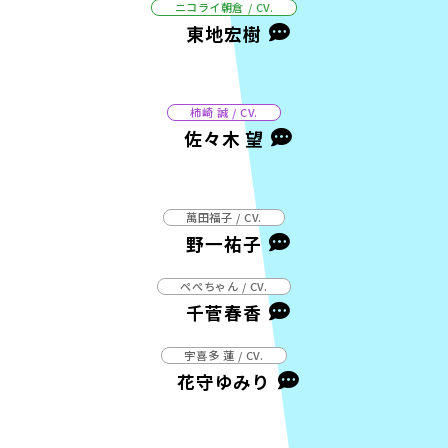
ニコライ朝倉 / CV.
東地宏樹
柿崎 誠 / CV.
佐々木 望
萬田福子 / CV.
野一祐子
ぺぺちゃん / CV.
千菅春香
宇喜多 蓮 / CV.
花守ゆみり