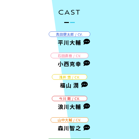
CAST
真⽥健太郎 / CV.
平川大輔
⽯⽥直樹 / CV.
小西克幸
浅井 悠 / CV.
福山 潤
今川 剛 / CV.
浪川大輔
⼭中⼤輔 / CV.
森川智之