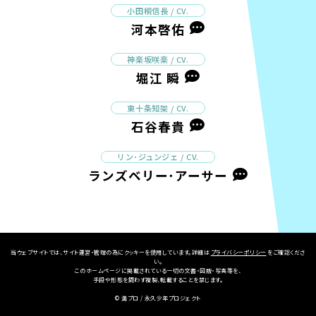
小田桐信長 / CV.
河本啓佑
神楽坂咲楽 / CV.
堀江 瞬
東十条知架 / CV.
石谷春貴
リン･ジュンジェ / CV.
ランズベリー･アーサー
当ウェブサイトでは、サイト運営・管理の為にクッキーを使用しています。詳細は
プライバシーポリシー
をご確認くださ
い。
このホームページに掲載されている一切の文書・図版・写真等を、
手段や形態を問わず複製、転載することを禁じます。
© 満プロ / 永久少年プロジェクト