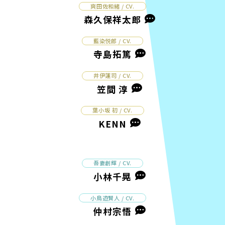
爽田佐和緒 / CV.
森久保祥太郎
藍染悦郎 / CV.
寺島拓篤
井伊蓮司 / CV.
笠間 淳
葉小坂 初 / CV.
KENN
吾妻創輝 / CV.
小林千晃
小鳥遊賢人 / CV.
仲村宗悟