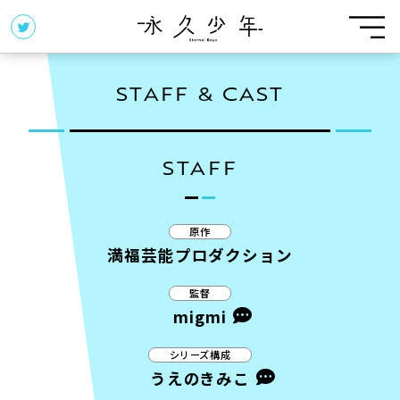
S
T
A
F
F
&
C
A
S
T
STAFF
原作
満福芸能プロダクション
監督
migmi
シリーズ構成
うえのきみこ